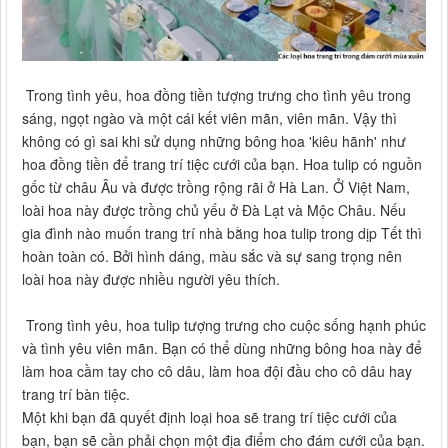
Trong tình yêu, hoa đồng tiền tượng trưng cho tình yêu trong
sáng, ngọt ngào và một cái kết viên mãn, viên mãn. Vậy thì
không có gì sai khi sử dụng những bông hoa 'kiêu hãnh' như
hoa đồng tiền để trang trí tiệc cưới của bạn. Hoa tulip có nguồn
gốc từ châu Âu và được trồng rộng rãi ở Hà Lan. Ở Việt Nam,
loài hoa này được trồng chủ yếu ở Đà Lạt và Mộc Châu. Nếu
gia đình nào muốn trang trí nhà bằng hoa tulip trong dịp Tết thì
hoàn toàn có. Bởi hình dáng, màu sắc và sự sang trọng nên
loài hoa này được nhiều người yêu thích.
Trong tình yêu, hoa tulip tượng trưng cho cuộc sống hạnh phúc
và tình yêu viên mãn. Bạn có thể dùng những bông hoa này để
làm hoa cầm tay cho cô dâu, làm hoa đội đầu cho cô dâu hay
trang trí bàn tiệc.
Một khi bạn đã quyết định loại hoa sẽ trang trí tiệc cưới của
bạn, bạn sẽ cần phải chọn một địa điểm cho đám cưới của bạn.