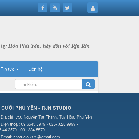
Tuy Hòa Phú Yên, hãy đến với Rjn Rin
Tin tức
Liên hệ
 CƯỚI PHÚ YÊN - RJN STUDIO
Địa chỉ:
750 Nguyễn Tất Thành, Tuy Hòa, Phú Yên
Điện thoại:
09.6543.7979 - 0257.628.9999 -
6.44.3579 - 091.884.5579
Email:
rjnstudio6879@gmail.com