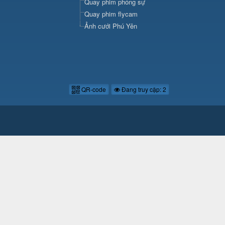
Quay phim phóng sự
Quay phim flycam
Ảnh cưới Phú Yên
QR-code
Đang truy cập: 2