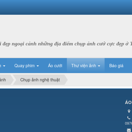
 đẹp ngoại cảnh những địa điểm chụp ảnh cướ cực đẹp ở 
h
Quay phim
Áo cưới
Thư viện ảnh
Báo giá
ảnh
Chụp ảnh nghệ thuật
ÁO
097