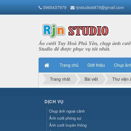
0965437979
rjnstudio6879@gmail.com
Áo cưới Tuy Hoà Phú Yên, chụp ảnh cưới
Studio để được phục vụ tốt nhất.
Trang chủ
Giới thiệu
Chụp ản
Trang nhất
Bài viết
Thư viện 
DỊCH VỤ
Chụp ảnh ngoại cảnh
Ảnh cưới phóng sự
Ảnh cưới truyền thống