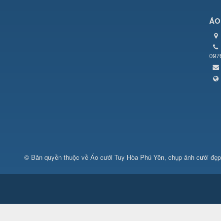
ÁO
097
© Bản quyền thuộc về
Áo cưới Tuy Hòa Phú Yên, chụp ảnh cưới đẹ