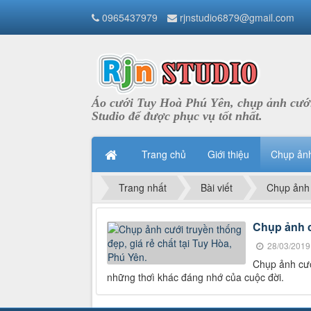
0965437979
rjnstudio6879@gmail.com
Áo cưới Tuy Hoà Phú Yên, chụp ảnh cưới
Studio để được phục vụ tốt nhất.
Trang chủ
Giới thiệu
Chụp ản
Trang nhất
Bài viết
Chụp ảnh
Chụp ảnh c
28/03/2019
Chụp ảnh cưới
những thơì khác đáng nhớ của cuộc đời.