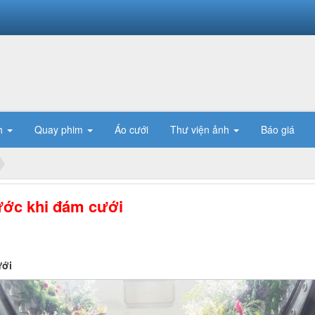
h
Quay phim
Áo cưới
Thư viện ảnh
Báo giá
ước khi đám cưới
ưới