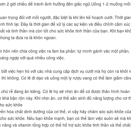
ơn 2 giờ chiều để tránh ảnh hưởng đến giấc ngủ.Uống 1-2 muỗng mỗi
an trọng đối với mỗi người, đặc biệt là khi lên kế hoạch cưới. Thời gia
h tĩnh lại. Đây là thời gian để xử lý các sự kiện và điều chỉnh cảm xúc
ất và tinh thần mà còn tốt cho sức khỏe tinh thần của bạn. Khi bạn khô
chúng ta đưa ra là khôn ngoan.
ân hôn nên chia công việc ra làm ba phần: tự mình gánh vác một phần,
oáng ngợp với quá nhiều công việc.
 bởi việc hẹn hò với các nhà cung cấp dịch vụ cưới mà họ còn ra khỏi
 thì không. Có lẽ đi dạo và uống một ly rượu vang có thể làm giảm căn
và chú rể đang ăn kiêng. Có lẽ họ sẽ nhịn ăn để có được thân hình hoà
m khá bận rộn này. Khi nhịn ăn, cơ thể sản sinh đủ năng lượng cho cơ t
cho sức khỏe
ển hóa chất dinh dưỡng của cơ thể, vì vậy hãy chăm sóc sức khỏe củ
 cho sức khỏe. Nếu bạn khỏe mạnh, bạn có thể làm việc suôn sẻ mà kh
 năng và vitamin tổng hợp có thể hỗ trợ sức khỏe tinh thần và thể chất