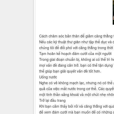
Cách chăm sóc bản thân để giảm căng thẳng 
Nếu các kỹ thuật thư giãn như tập thể dục và 
chúng tôi để đối phó với căng thẳng trong thời
Tạm hoãn kế hoạch đám cưới của một người
Trong giai đoạn chuẩn bị, không ai có thể trì
mọi vấn đề đang cản trở. bạn có thể tận dụng
thể giúp bạn giải quyết vấn đề tốt hơn.
Uống nước
Nghe có vẻ không mạch lạc, nhưng nó có thể gi
quả của việc mất nước trong cơ thể. Các quyết
một tinh thần sảng khoái và một chút nhẹ nhõ
Trở lại đầu trang
Khi bạn cảm thấy bối rối và căng thẳng với qu
để xem đám cưới mà bạn muốn để có những qu