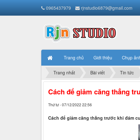
0965437979
rjnstudio6879@gmail.com
Trang chủ
Giới thiệu
Chụp ản
Trang nhất
Bài viết
Tin tức
Cách để giảm căng thẳng tr
Thứ tư - 07/12/2022 22:56
Cách để giảm căng thẳng trước khi đám c