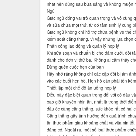
nhất nên dùng sau bữa sáng và không muộn h
Ngủ
Giấc ngủ đóng vai trò quan trọng và vô cùng qu
và sửa chữa mọi thứ, từ đó tâm sinh lý cũng bìn
Giấc ngủ không chỉ hỗ trợ chữa bệnh về thể ch
kiểm soát căng thẳng, vì vậy những lựa chọn 
Phân công lao động và quản lý hợp lý
Khi sửa soạn và chuẩn bị cho đám cưới, đôi t
dành cho đơn vị thứ ba. Không ai cảm thấy ch
Đừng quên cuộc hẹn của bạn
Hãy nhớ rằng không chỉ các cặp đôi bị ám ảnh
vào các buổi hẹn hò. Hẹn hò cần phải tốn kém
Thiết lập một chế độ ăn uống hợp lý
Điều này đặc biệt quan trọng đối với cô dâu 
bao giờ khuyên nhịn ăn, nhất là trong thời điể
đầu óc càng căng thẳng, sức khỏe rất có hại 
Căng thẳng gây ảnh hưởng đến quá trình chuy
ăn thực phẩm giàu khoáng chất và vitamin tốt
đáng có. Ngoài ra, một số loại thực phẩm chức