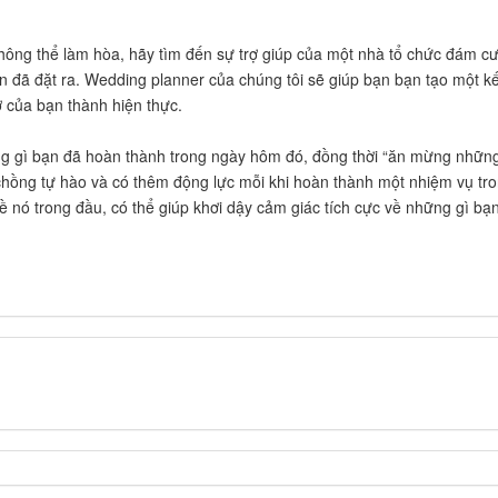
hông thể làm hòa, hãy tìm đến sự trợ giúp của một nhà tổ chức đám c
n đã đặt ra. Wedding planner của chúng tôi sẽ giúp bạn bạn tạo một kế
 của bạn thành hiện thực.
ững gì bạn đã hoàn thành trong ngày hôm đó, đồng thời “ăn mừng những
chồng tự hào và có thêm động lực mỗi khi hoàn thành một nhiệm vụ tr
 về nó trong đầu, có thể giúp khơi dậy cảm giác tích cực về những gì b