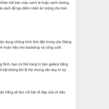
ỏ, khăn trải bàn màu xanh lá hoặc xanh dương,
 là cách để tạo điểm nhấn ấn tượng cho bàn
ể tận dụng những hình ảnh đặc trưng của Giáng
ảnh hoàn hảo cho backdrop và cổng cưới.
g Sinh, bạn có thể trang trí bàn gallery bằng
 bật không khí lễ hội nhưng vẫn duy trì sự
ặc trắng sẽ làm nổi bật vẻ đẹp của cô dâu