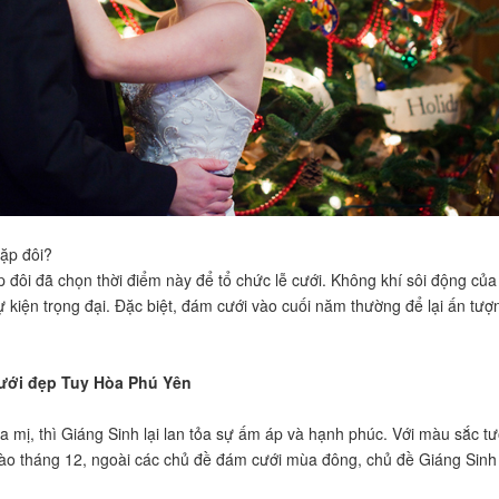
cặp đôi?
ặp đôi đã chọn thời điểm này để tổ chức lễ cưới. Không khí sôi động củ
ự kiện trọng đại. Đặc biệt, đám cưới vào cuối năm thường để lại ấn tư
 cưới đẹp Tuy Hòa Phú Yên
ị, thì Giáng Sinh lại lan tỏa sự ấm áp và hạnh phúc. Với màu sắc tươi
ào tháng 12, ngoài các chủ đề đám cưới mùa đông, chủ đề Giáng Sinh sẽ