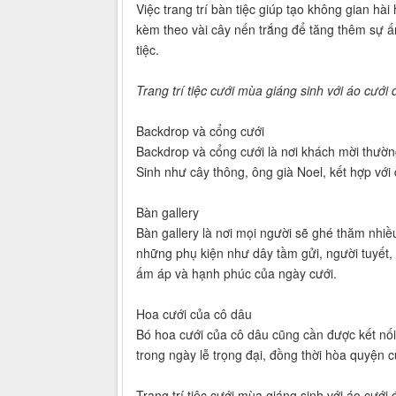
Việc trang trí bàn tiệc giúp tạo không gian h
kèm theo vài cây nến trắng để tăng thêm sự ấ
tiệc.
Trang trí tiệc cưới mùa giáng sinh với áo cướ
Backdrop và cổng cưới
Backdrop và cổng cưới là nơi khách mời thườn
Sinh như cây thông, ông già Noel, kết hợp vớ
Bàn gallery
Bàn gallery là nơi mọi người sẽ ghé thăm nhiều
những phụ kiện như dây tầm gửi, người tuyết, 
ấm áp và hạnh phúc của ngày cưới.
Hoa cưới của cô dâu
Bó hoa cưới của cô dâu cũng cần được kết nối
trong ngày lễ trọng đại, đồng thời hòa quyện 
Trang trí tiệc cưới mùa giáng sinh với áo cướ