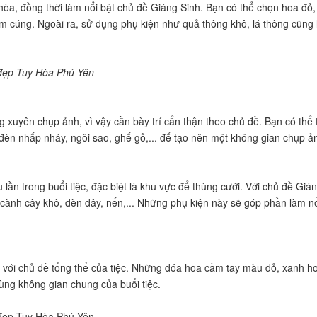
ài hòa, đồng thời làm nổi bật chủ đề Giáng Sinh. Bạn có thể chọn hoa đ
m cúng. Ngoài ra, sử dụng phụ kiện như quả thông khô, lá thông cũng
i đẹp Tuy Hòa Phú Yên
g xuyên chụp ảnh, vì vậy cần bày trí cẩn thận theo chủ đề. Bạn có th
i đèn nhấp nháy, ngôi sao, ghế gỗ,... để tạo nên một không gian chụp 
 lần trong buổi tiệc, đặc biệt là khu vực để thùng cưới. Với chủ đề Gián
cành cây khô, đèn dây, nến,... Những phụ kiện này sẽ góp phần làm nổi
 với chủ đề tổng thể của tiệc. Những đóa hoa cầm tay màu đỏ, xanh ho
cùng không gian chung của buổi tiệc.
i đẹp Tuy Hòa Phú Yên