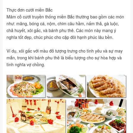
Thực đơn cưới miền Bắc
Mâm cỗ cưới truyền thống miền Bắc thường bao gồm các món
như: măng, bóng cá, nộm, chim câu hầm, nấm thả, gà luộc,
chả huyết, xôi gấc, và bánh phu thê. Các món này mang ý
nghĩa tốt đẹp, chúc phúc cho cặp đôi hạnh phúc lâu bền.
Ví dụ, xôi gấc với màu đỏ tượng trưng cho tình yêu và sự may
mắn, trong khi bánh phu thê là biểu tượng cho sự hòa hợp và
tình nghĩa vợ chồng.