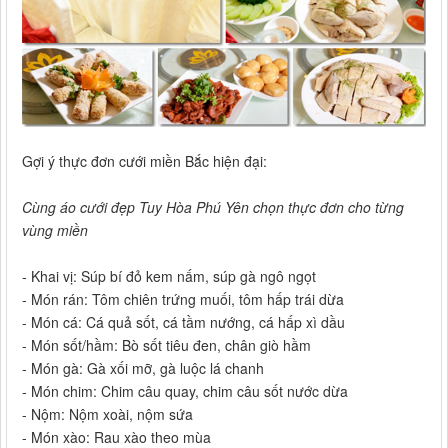
Gợi ý thực đơn cưới miền Bắc hiện đại:
Cùng áo cưới đẹp Tuy Hòa Phú Yên chọn thực đơn cho từng
vùng miền
- Khai vị: Súp bí đỏ kem nấm, súp gà ngô ngọt
- Món rán: Tôm chiên trứng muối, tôm hấp trái dừa
- Món cá: Cá quả sốt, cá tầm nướng, cá hấp xì dầu
- Món sốt/hầm: Bò sốt tiêu đen, chân giò hầm
- Món gà: Gà xối mỡ, gà luộc lá chanh
- Món chim: Chim câu quay, chim câu sốt nước dừa
- Nộm: Nộm xoài, nộm sứa
- Món xào: Rau xào theo mùa