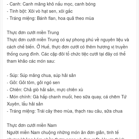
- Canh: Canh măng khô nấu mọc, canh bóng
- Tinh bột: Xôi vò hạt sen, xôi gấc
- Tráng miệng: Bánh flan, hoa quả theo mùa
Thực đơn cưới miền Trung
Thực đơn cưới miền Trung có sự phong phú về nguyên liệu và
cách chế biến. Ở Huế, thực đơn cưới có thêm hương vị truyền
thống cung đình. Các cặp đôi tổ chức tiệc cưới tại đây có thể
tham khảo các món sau:
- Súp: Súp măng chua, súp hải sản
- Gỏi: Gỏi tôm, gỏi ngó sen
- Chiên: Chả giò hải sản, mực chiên xù
- Món chính: Gà hấp chanh muối, heo sữa quay, cá chẽm Tứ
Xuyên, lẩu hải sản
- Tráng miệng: Trái cây theo mùa, thạch rau câu, sữa chua
Thực đơn cưới miền Nam
Người miền Nam chuộng những món ăn đơn giản, tinh tế