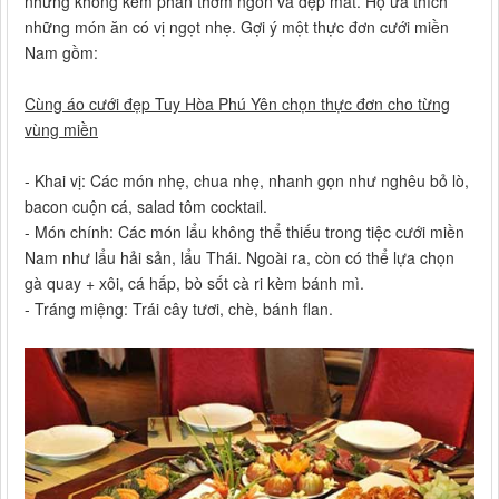
nhưng không kém phần thơm ngon và đẹp mắt. Họ ưa thích
những món ăn có vị ngọt nhẹ. Gợi ý một thực đơn cưới miền
Nam gồm:
Cùng áo cưới đẹp Tuy Hòa Phú Yên chọn thực đơn cho từng
vùng miền
- Khai vị: Các món nhẹ, chua nhẹ, nhanh gọn như nghêu bỏ lò,
bacon cuộn cá, salad tôm cocktail.
- Món chính: Các món lẩu không thể thiếu trong tiệc cưới miền
Nam như lẩu hải sản, lẩu Thái. Ngoài ra, còn có thể lựa chọn
gà quay + xôi, cá hấp, bò sốt cà ri kèm bánh mì.
- Tráng miệng: Trái cây tươi, chè, bánh flan.