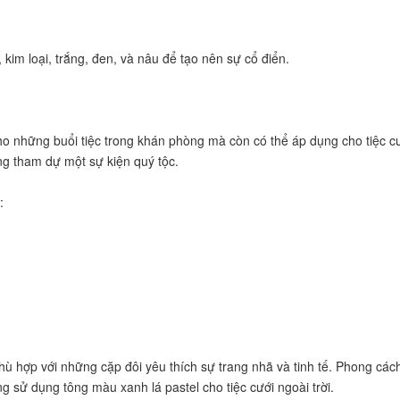
kim loại, trắng, đen, và nâu để tạo nên sự cổ điển.
ho những buổi tiệc trong khán phòng mà còn có thể áp dụng cho tiệc cư
ng tham dự một sự kiện quý tộc.
:
 phù hợp với những cặp đôi yêu thích sự trang nhã và tinh tế. Phong cá
 sử dụng tông màu xanh lá pastel cho tiệc cưới ngoài trời.