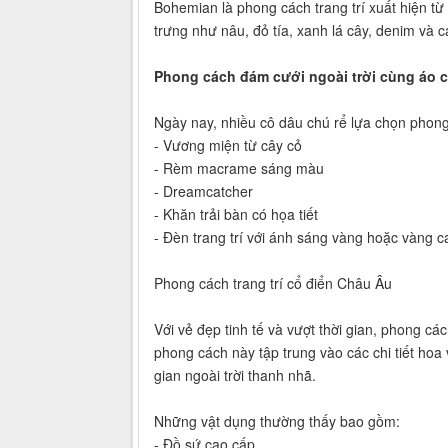
Bohemian là phong cách trang trí xuất hiện 
trưng như nâu, đỏ tía, xanh lá cây, denim và 
Phong cách đám cưới ngoài trời cùng áo 
Ngày nay, nhiều cô dâu chú rể lựa chọn phong
- Vương miện từ cây cỏ
- Rèm macrame sáng màu
- Dreamcatcher
- Khăn trải bàn có họa tiết
- Đèn trang trí với ánh sáng vàng hoặc vàng 
Phong cách trang trí cổ điển Châu Âu
Với vẻ đẹp tinh tế và vượt thời gian, phong c
phong cách này tập trung vào các chi tiết hoa
gian ngoài trời thanh nhã.
Những vật dụng thường thấy bao gồm:
- Đồ sứ cao cấp