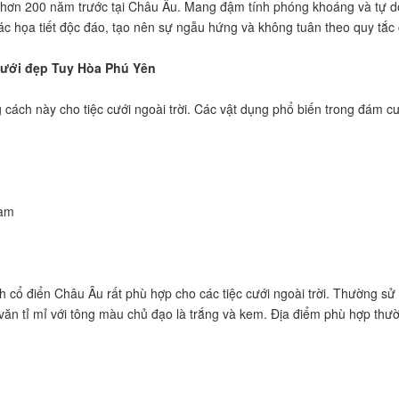
từ hơn 200 năm trước tại Châu Âu. Mang đậm tính phóng khoáng và tự 
các họa tiết độc đáo, tạo nên sự ngẫu hứng và không tuân theo quy tắc 
cưới đẹp Tuy Hòa Phú Yên
 cách này cho tiệc cưới ngoài trời. Các vật dụng phổ biến trong đám
cam
ách cổ điển Châu Âu rất phù hợp cho các tiệc cưới ngoài trời. Thường sử
 văn tỉ mỉ với tông màu chủ đạo là trắng và kem. Địa điểm phù hợp thư