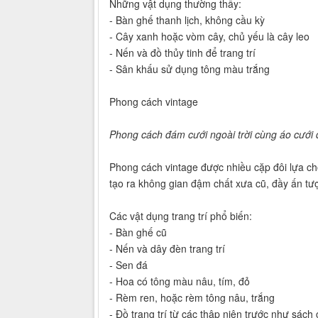
Những vật dụng thường thấy:
- Bàn ghế thanh lịch, không cầu kỳ
- Cây xanh hoặc vòm cây, chủ yếu là cây leo
- Nến và đồ thủy tinh để trang trí
- Sân khấu sử dụng tông màu trắng
Phong cách vintage
Phong cách đám cưới ngoài trời cùng áo cưới
Phong cách vintage được nhiều cặp đôi lựa ch
tạo ra không gian đậm chất xưa cũ, đầy ấn tư
Các vật dụng trang trí phổ biến:
- Bàn ghế cũ
- Nến và dây đèn trang trí
- Sen đá
- Hoa có tông màu nâu, tím, đỏ
- Rèm ren, hoặc rèm tông nâu, trắng
- Đồ trang trí từ các thập niên trước như sách