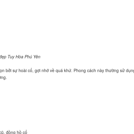
 đẹp Tuy Hòa Phú Yên
ọn bởi sự hoài cổ, gợi nhớ về quá khứ. Phong cách này thường sử dụn
ợng.
 cũ, đồng hồ cổ