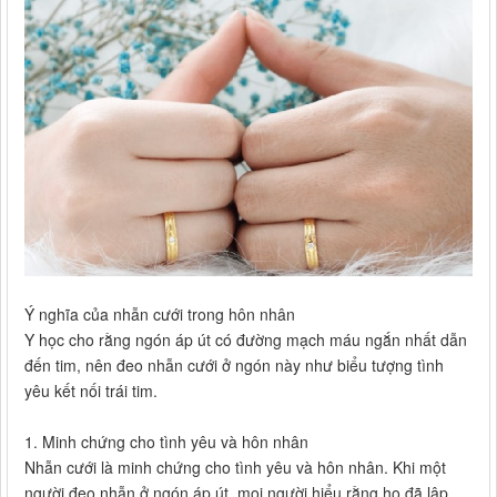
Ý nghĩa của nhẫn cưới trong hôn nhân
Y học cho rằng ngón áp út có đường mạch máu ngắn nhất dẫn
đến tim, nên đeo nhẫn cưới ở ngón này như biểu tượng tình
yêu kết nối trái tim.
1. Minh chứng cho tình yêu và hôn nhân
Nhẫn cưới là minh chứng cho tình yêu và hôn nhân. Khi một
người đeo nhẫn ở ngón áp út, mọi người hiểu rằng họ đã lập