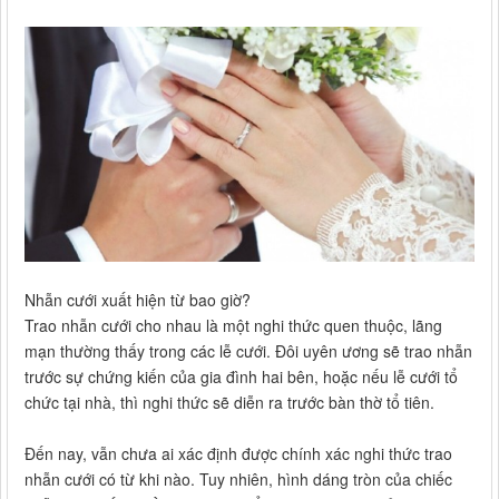
Nhẫn cưới xuất hiện từ bao giờ?
Trao nhẫn cưới cho nhau là một nghi thức quen thuộc, lãng
mạn thường thấy trong các lễ cưới. Đôi uyên ương sẽ trao nhẫn
trước sự chứng kiến của gia đình hai bên, hoặc nếu lễ cưới tổ
chức tại nhà, thì nghi thức sẽ diễn ra trước bàn thờ tổ tiên.
Đến nay, vẫn chưa ai xác định được chính xác nghi thức trao
nhẫn cưới có từ khi nào. Tuy nhiên, hình dáng tròn của chiếc