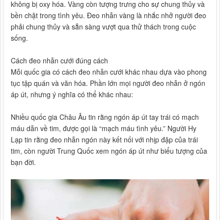
không bị oxy hóa. Vàng còn tượng trưng cho sự chung thủy và
bền chặt trong tình yêu. Đeo nhẫn vàng là nhắc nhở người đeo
phải chung thủy và sẵn sàng vượt qua thử thách trong cuộc
sống.
Cách đeo nhẫn cưới đúng cách
Mỗi quốc gia có cách đeo nhẫn cưới khác nhau dựa vào phong
tục tập quán và văn hóa. Phần lớn mọi người đeo nhẫn ở ngón
áp út, nhưng ý nghĩa có thể khác nhau:
Nhiều quốc gia Châu Âu tin rằng ngón áp út tay trái có mạch
máu dẫn về tim, được gọi là “mạch máu tình yêu.” Người Hy
Lạp tin rằng đeo nhẫn ngón này kết nối với nhịp đập của trái
tim, còn người Trung Quốc xem ngón áp út như biểu tượng của
bạn đời.