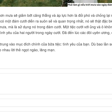
cơn mưa sẽ giảm bớt căng thẳng và áp lực hơn là đối phó và chống lại n
 có một đám cưới diễn ra suôn sẻ và quan trọng nhất, nó sẽ thật đặc bi
mưa, mà là sử dụng nó trong đám cưới. Một tiệc cưới với ủng và ô khô
ình yêu của hai người trong ngày cưới. Đã đến lúc các đôi uyên ương,
ập trung vào mục đích chính của bữa tiệc: tình yêu của bạn. Dù bao lần
 nhau lời thề ngọt ngào, lãng mạn.