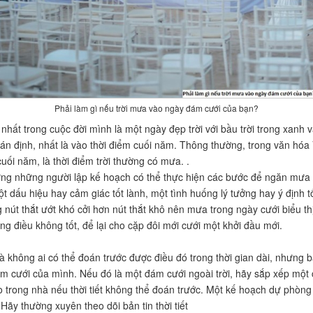
Phải làm gì nếu trời mưa vào ngày đám cưới của bạn?
hất trong cuộc đời mình là một ngày đẹp trời với bầu trời trong xanh và
 đoán định, nhất là vào thời điểm cuối năm. Thông thường, trong văn hó
ối năm, là thời điểm trời thường có mưa. .
hưng những người lập kế hoạch có thể thực hiện các bước để ngăn mưa 
t dấu hiệu hay cảm giác tốt lành, một tình huống lý tưởng hay ý định t
ng nút thắt ướt khó cởi hơn nút thắt khô nên mưa trong ngày cưới biểu 
g điều không tốt, để lại cho cặp đôi mới cưới một khởi đầu mới.
 không ai có thể đoán trước được điều đó trong thời gian dài, nhưng b
ám cưới của mình. Nếu đó là một đám cưới ngoài trời, hãy sắp xếp một c
rong nhà nếu thời tiết không thể đoán trước. Một kế hoạch dự phòng chi
 Hãy thường xuyên theo dõi bản tin thời tiết