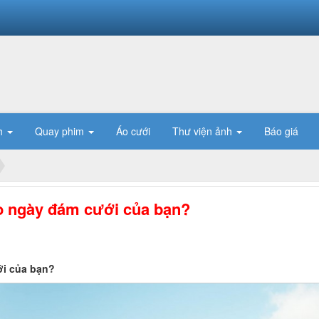
h
Quay phim
Áo cưới
Thư viện ảnh
Báo giá
ào ngày đám cưới của bạn?
ới của bạn?