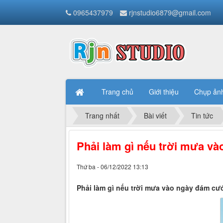
0965437979
rjnstudio6879@gmail.com
Trang chủ
Giới thiệu
Chụp ản
Trang nhất
Bài viết
Tin tức
Phải làm gì nếu trời mưa v
Thứ ba - 06/12/2022 13:13
Phải làm gì nếu trời mưa vào ngày đám cư