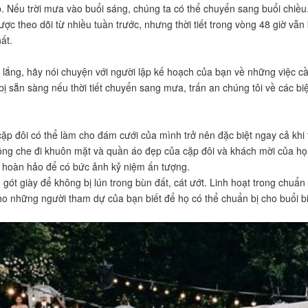
hợp. Nếu trời mưa vào buổi sáng, chúng ta có thể chuyển sang buổi chiề
ợc theo dõi từ nhiều tuần trước, nhưng thời tiết trong vòng 48 giờ vẫn 
ất.
ắng, hãy nói chuyện với người lập kế hoạch của bạn về những việc cần
ị sẵn sàng nếu thời tiết chuyển sang mưa, trấn an chúng tôi về các b
ặp đôi có thể làm cho đám cưới của mình trở nên đặc biệt ngay cả khi 
ông che đi khuôn mặt và quần áo đẹp của cặp đôi và khách mời của họ
ện hoàn hảo để có bức ảnh kỷ niệm ấn tượng.
gót giày để không bị lún trong bùn đất, cát ướt. Linh hoạt trong chuẩn
cho những người tham dự của bạn biết để họ có thể chuẩn bị cho buổi bi