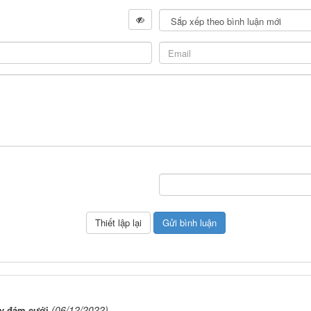
(06/12/2022)
ày đám cưới