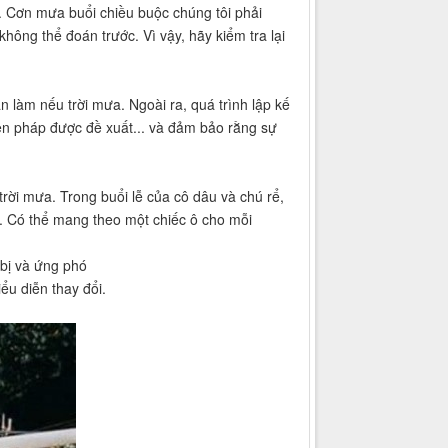
u. Cơn mưa buổi chiều buộc chúng tôi phải
không thể đoán trước. Vì vậy, hãy kiểm tra lại
 làm nếu trời mưa. Ngoài ra, quá trình lập kế
iện pháp được đề xuất... và đảm bảo rằng sự
trời mưa. Trong buổi lễ của cô dâu và chú rể,
. Có thể mang theo một chiếc ô cho mỗi
 bị và ứng phó
ểu diễn thay đổi.