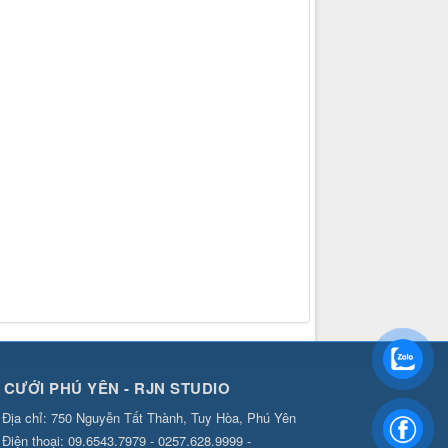
 CƯỚI PHÚ YÊN - RJN STUDIO
Địa chỉ:
750 Nguyễn Tất Thành, Tuy Hòa, Phú Yên
Điện thoại:
09.6543.7979 - 0257.628.9999 -