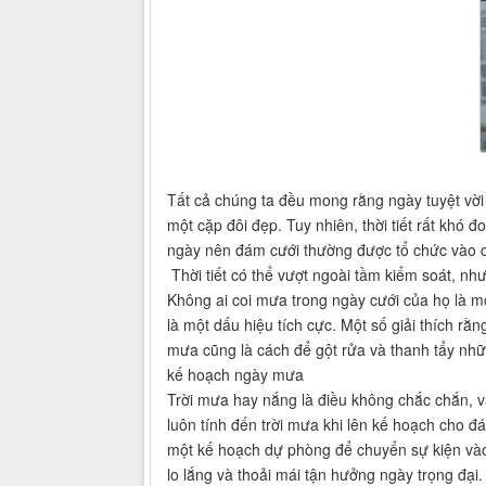
Tất cả chúng ta đều mong rằng ngày tuyệt vời n
một cặp đôi đẹp. Tuy nhiên, thời tiết rất khó
ngày nên đám cưới thường được tổ chức vào cu
Thời tiết có thể vượt ngoài tầm kiểm soát, n
Không ai coi mưa trong ngày cưới của họ là mộ
là một dấu hiệu tích cực. Một số giải thích rằ
mưa cũng là cách để gột rửa và thanh tẩy nhữn
kế hoạch ngày mưa
Trời mưa hay nắng là điều không chắc chắn, và
luôn tính đến trời mưa khi lên kế hoạch cho đ
một kế hoạch dự phòng để chuyển sự kiện vào t
lo lắng và thoải mái tận hưởng ngày trọng đại.