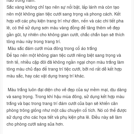
nào trong năm.
Sắc vàng không chỉ tạo nên sự nổi bật, lấp lánh mà còn tạo
nên một không gian tiệc cưới sang trọng và phong cách. Kết
hợp với các phụ kiện trang trí như đèn, nến và các chi tiết pha
lê, có thể sử dụng sơn màu vàng đồng để tăng thêm vẻ đẹp
gần gũi, tự nhiên cho không gian cưới, chắc chắn bạn sẽ thích
tông màu này trong trang trí.
Màu sắc đám cưới mùa đông trong cổ áo trắng
Để tạo nên một không gian tiệc cưới riêng biệt sang trọng và
tinh tế, nhiều cặp đôi đã không ngần ngại chọn màu trắng làm
tông màu chủ đạo để trang trí tiệc cưới, bởi nó rất dễ kết hợp
màu sắc, hay các vật dụng trang trí khác.
Màu trắng luôn đại diện cho vẻ đẹp của sự mềm mại, dịu dàng
và sang trọng. Trong khí hậu mùa đông, sử dụng kết hợp màu
trắng và bạc trong trang trí đám cưới của bạn sẽ khiến căn
phòng trông giống như một câu chuyện cổ tích. Nó có thể được
sử dụng cho các họa tiết và phụ kiện pha lê. Điều này sẽ làm
cho phòng cưới sáng sủa hơn.