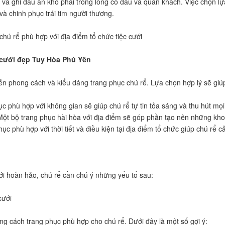
và ghi dấu ấn khó phai trong lòng cô dâu và quan khách. Việc chọn lựa
 và chinh phục trái tim người thương.
hú rể phù hợp với địa điểm tổ chức tiệc cưới
 cưới đẹp Tuy Hòa Phú Yên
 đến phong cách và kiểu dáng trang phục chú rể. Lựa chọn hợp lý sẽ giú
ục phù hợp với không gian sẽ giúp chú rể tự tin tỏa sáng và thu hút mọi
 Một bộ trang phục hài hòa với địa điểm sẽ góp phần tạo nên những kh
ục phù hợp với thời tiết và điều kiện tại địa điểm tổ chức giúp chú rể cả
u
ới hoàn hảo, chú rể cần chú ý những yếu tố sau:
cưới
ng cách trang phục phù hợp cho chú rể. Dưới đây là một số gợi ý: