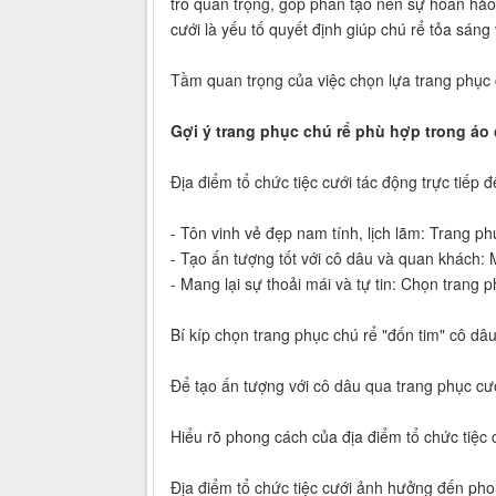
trò quan trọng, góp phần tạo nên sự hoàn hảo 
cưới là yếu tố quyết định giúp chú rể tỏa sáng
Tầm quan trọng của việc chọn lựa trang phục c
Gợi ý trang phục chú rể phù hợp trong áo
Địa điểm tổ chức tiệc cưới tác động trực tiếp
- Tôn vinh vẻ đẹp nam tính, lịch lãm: Trang ph
- Tạo ấn tượng tốt với cô dâu và quan khách:
- Mang lại sự thoải mái và tự tin: Chọn trang ph
Bí kíp chọn trang phục chú rể "đốn tim" cô dâ
Để tạo ấn tượng với cô dâu qua trang phục cư
Hiểu rõ phong cách của địa điểm tổ chức tiệc 
Địa điểm tổ chức tiệc cưới ảnh hưởng đến pho