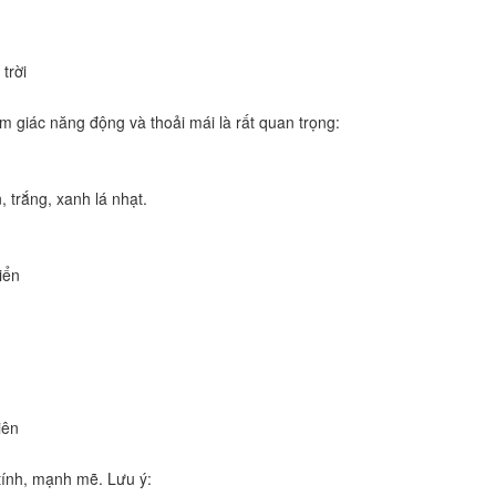
trời
m giác năng động và thoải mái là rất quan trọng:
 trắng, xanh lá nhạt.
iển
iên
tính, mạnh mẽ. Lưu ý: