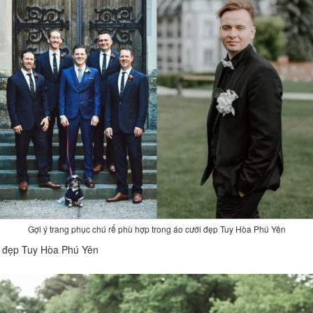
Gợi ý trang phục chú rể phù hợp trong áo cưới đẹp Tuy Hòa Phú Yên
ới đẹp Tuy Hòa Phú Yên