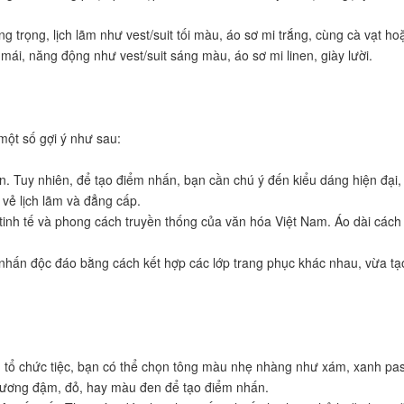
g trọng, lịch lãm như vest/suit tối màu, áo sơ mi trắng, cùng cà vạt ho
i mái, năng động như vest/suit sáng màu, áo sơ mi linen, giày lười.
một số gợi ý như sau:
oàn. Tuy nhiên, để tạo điểm nhấn, bạn cần chú ý đến kiểu dáng hiện đại
 vẻ lịch lãm và đẳng cấp.
 tinh tế và phong cách truyền thống của văn hóa Việt Nam. Áo dài cách tâ
hấn độc đáo bằng cách kết hợp các lớp trang phục khác nhau, vừa tạo 
n tổ chức tiệc, bạn có thể chọn tông màu nhẹ nhàng như xám, xanh past
 dương đậm, đỏ, hay màu đen để tạo điểm nhấn.