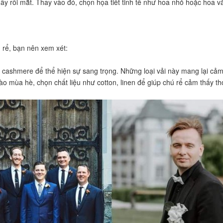
 gây rối mắt. Thay vào đó, chọn họa tiết tinh tế như hoa nhỏ hoặc hoa v
 rể, bạn nên xem xét:
n, cashmere để thể hiện sự sang trọng. Những loại vải này mang lại cả
i vào mùa hè, chọn chất liệu như cotton, linen để giúp chú rể cảm thấy t