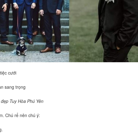
tiệc cưới
an sang trọng
ới đẹp Tuy Hòa Phú Yên
ểm. Chú rể nên chú ý:
g.