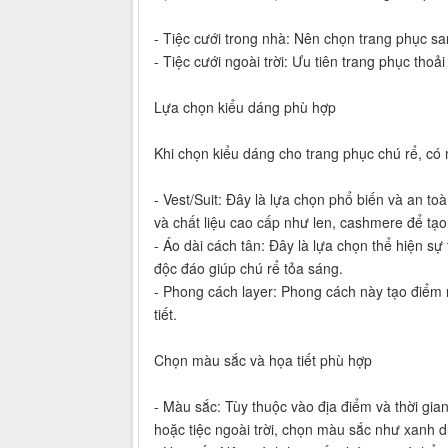
- Tiệc cưới trong nhà: Nên chọn trang phục san
- Tiệc cưới ngoài trời: Ưu tiên trang phục thoả
Lựa chọn kiểu dáng phù hợp
Khi chọn kiểu dáng cho trang phục chú rể, có 
- Vest/Suit: Đây là lựa chọn phổ biến và an t
và chất liệu cao cấp như len, cashmere để tạo
- Áo dài cách tân: Đây là lựa chọn thể hiện sự
độc đáo giúp chú rể tỏa sáng.
- Phong cách layer: Phong cách này tạo điểm n
tiết.
Chọn màu sắc và họa tiết phù hợp
- Màu sắc: Tùy thuộc vào địa điểm và thời gia
hoặc tiệc ngoài trời, chọn màu sắc như xanh