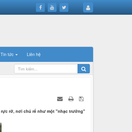
Tin tức
Liên hệ
 rực rỡ, nơi chú rể như một "nhạc trưởng"