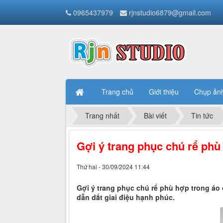
0965437979
rjnstudio6879@gmail.com
Trang chủ
Giới thiệu
Chụp ản
Trang nhất
Bài viết
Tin tức
Gợi ý trang phục chú rể ph
Thứ hai - 30/09/2024 11:44
Gợi ý trang phục chú rể phù hợp trong áo
dẫn dắt giai điệu hạnh phúc.