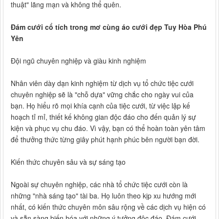
thuật" lãng mạn và không thể quên.
Đám cưới cổ tích trong mơ cùng áo cưới đẹp Tuy Hòa Phú
Yên
Đội ngũ chuyên nghiệp và giàu kinh nghiệm
Nhân viên dày dạn kinh nghiệm từ dịch vụ tổ chức tiệc cưới
chuyên nghiệp sẽ là "chỗ dựa" vững chắc cho ngày vui của
bạn. Họ hiểu rõ mọi khía cạnh của tiệc cưới, từ việc lập kế
hoạch tỉ mỉ, thiết kế không gian độc đáo cho đến quản lý sự
kiện và phục vụ chu đáo. Vì vậy, bạn có thể hoàn toàn yên tâm
để thưởng thức từng giây phút hạnh phúc bên người bạn đời.
Kiến thức chuyên sâu và sự sáng tạo
Ngoài sự chuyên nghiệp, các nhà tổ chức tiệc cưới còn là
những "nhà sáng tạo" tài ba. Họ luôn theo kịp xu hướng mới
nhất, có kiến thức chuyên môn sâu rộng về các dịch vụ hiện có
và sẵn sàng biến hóa với những ý tưởng độc đáo. Đám cưới