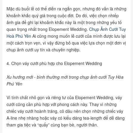
Mặc dù buổi lễ có thể diễn ra ngắn gọn, nhưng đó vẫn là những
khoảnh khắc quý giá trong cuộc đời. Do đó, việc chọn nhiếp
ảnh gia để ghi lại khoảnh khắc này là một trong những yếu tố
quan trọng nhất trong Elopement Wedding.
Chụp Ảnh Cưới Tuy
Hoà Phú Yên
Ai cũng mong muốn lễ cưới của mình được lưu lại
một cách trọn vẹn, vì vậy đừng bỏ qua việc lựa chọn một đơn vị
chụp ảnh cưới uy tín và chuyên nghiệp.
4. Chọn váy cưới phù hợp cho Elopement Wedding
Xu hướng mới - bình thường mới trong chụp ảnh cưới Tuy Hòa
Phú Yên
Vì tính chất nhỏ gọn và riêng tư của Elopement Wedding, váy
cưới cũng cần phù hợp với phong cách này. Thay vì những
chiếc váy cưới hoành tráng, cô dâu nên chọn những chiếc váy
A-line nhẹ nhàng hoặc váy có kiểu dáng tea-length để dễ dàng
tham gia tiệc và “quẩy” cùng bạn bè, người thân.