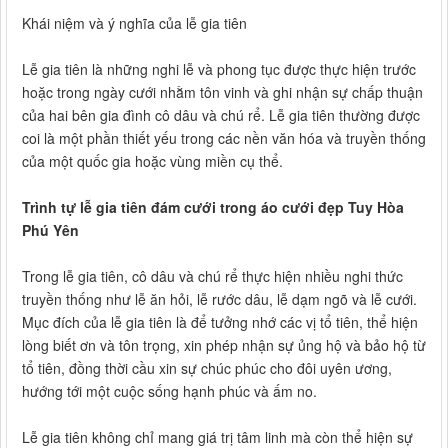
Khái niệm và ý nghĩa của lễ gia tiên
Lễ gia tiên là những nghi lễ và phong tục được thực hiện trước
hoặc trong ngày cưới nhằm tôn vinh và ghi nhận sự chấp thuận
của hai bên gia đình cô dâu và chú rể. Lễ gia tiên thường được
coi là một phần thiết yếu trong các nền văn hóa và truyền thống
của một quốc gia hoặc vùng miền cụ thể.
Trình tự lễ gia tiên đám cưới trong áo cưới đẹp Tuy Hòa
Phú Yên
Trong lễ gia tiên, cô dâu và chú rể thực hiện nhiều nghi thức
truyền thống như lễ ăn hỏi, lễ rước dâu, lễ dạm ngõ và lễ cưới.
Mục đích của lễ gia tiên là để tưởng nhớ các vị tổ tiên, thể hiện
lòng biết ơn và tôn trọng, xin phép nhận sự ủng hộ và bảo hộ từ
tổ tiên, đồng thời cầu xin sự chúc phúc cho đôi uyên ương,
hướng tới một cuộc sống hạnh phúc và ấm no.
Lễ gia tiên không chỉ mang giá trị tâm linh mà còn thể hiện sự