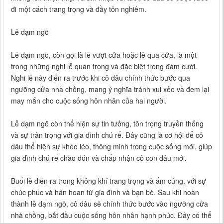
đi một cách trang trọng và đầy tôn nghiêm.
Lễ dạm ngõ
Lễ dạm ngõ, còn gọi là lễ vượt cửa hoặc lễ qua cửa, là một
trong những nghi lễ quan trọng và đặc biệt trong đám cưới.
Nghi lễ này diễn ra trước khi cô dâu chính thức bước qua
ngưỡng cửa nhà chồng, mang ý nghĩa tránh xui xẻo và đem lại
may mắn cho cuộc sống hôn nhân của hai người.
Lễ dạm ngõ còn thể hiện sự tin tưởng, tôn trọng truyền thống
và sự trân trọng với gia đình chú rể. Đây cũng là cơ hội để cô
dâu thể hiện sự khéo léo, thông minh trong cuộc sống mới, giúp
gia đình chú rể chào đón và chấp nhận cô con dâu mới.
Buổi lễ diễn ra trong không khí trang trọng và ấm cúng, với sự
chúc phúc và hân hoan từ gia đình và bạn bè. Sau khi hoàn
thành lễ dạm ngõ, cô dâu sẽ chính thức bước vào ngưỡng cửa
nhà chồng, bắt đầu cuộc sống hôn nhân hạnh phúc. Đây có thể