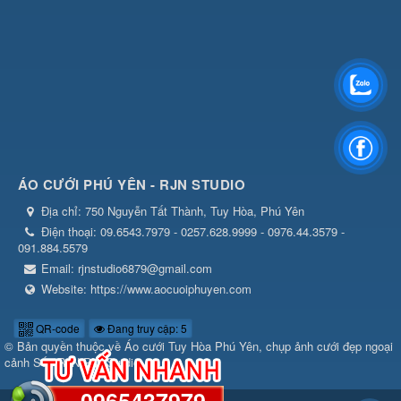
ÁO CƯỚI PHÚ YÊN - RJN STUDIO
Địa chỉ:
750 Nguyễn Tất Thành, Tuy Hòa, Phú Yên
Điện thoại:
09.6543.7979 - 0257.628.9999 - 0976.44.3579 -
091.884.5579
Email:
rjnstudio6879@gmail.com
Website:
https://www.aocuoiphuyen.com
QR-code
Đang truy cập: 5
© Bản quyền thuộc về
Áo cưới Tuy Hòa Phú Yên, chụp ảnh cưới đẹp ngoại
cảnh Số1 RJN RIN Studio