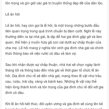
tôn trọng và gìn giữ các giá trị truyền thống đẹp đẽ của dân tộc.
Lễ ăn hỏi
Lễ ăn hỏi, hay còn gọi là lễ hỏi, là một trong những bước đầu
tiên quan trọng trong quá trình chuẩn bị đám cưới. Nghi lễ này
thường diễn ra tại nhà gái, là dịp để hai gia đình gặp gỡ và làm
quen, thể hiện ý muốn hứa gả con cái dưới sự chấp thuận của
cha mẹ. Lễ hỏi mang ý nghĩa tôn vinh gia đình nhà gái và chính
thức thông báo về việc rước cô dâu về làm vợ.
Sau khi nhận được sự chấp thuận, nhà trai sẽ chọn ngày lành
tháng tốt và thông báo đến nhà gái về thời gian tổ chức lễ ăn
hỏi. Gia đình chú rể sẽ đến nhà gái, mang theo lễ vật như trầu
cau, rượu, trái cây, vàng và bánh kẹo. Những lễ vật này thể
hiện lòng thành kính và tôn trọng của gia đình chú rể đối với gia
đình cô dâu.
Khi lễ ăn hỏi kết thúc, đôi uyên ương và gia đình sẽ cùng lên kế