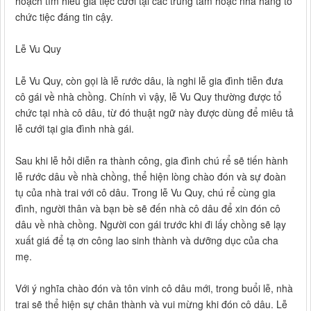
hoạch tìm hiểu giá tiệc cưới tại các trung tâm hoặc nhà hàng tổ
chức tiệc đáng tin cậy.
Lễ Vu Quy
Lễ Vu Quy, còn gọi là lễ rước dâu, là nghi lễ gia đình tiễn đưa
cô gái về nhà chồng. Chính vì vậy, lễ Vu Quy thường được tổ
chức tại nhà cô dâu, từ đó thuật ngữ này được dùng để miêu tả
lễ cưới tại gia đình nhà gái.
Sau khi lễ hỏi diễn ra thành công, gia đình chú rể sẽ tiến hành
lễ rước dâu về nhà chồng, thể hiện lòng chào đón và sự đoàn
tụ của nhà trai với cô dâu. Trong lễ Vu Quy, chú rể cùng gia
đình, người thân và bạn bè sẽ đến nhà cô dâu để xin đón cô
dâu về nhà chồng. Người con gái trước khi đi lấy chồng sẽ lạy
xuất giá để tạ ơn công lao sinh thành và dưỡng dục của cha
mẹ.
Với ý nghĩa chào đón và tôn vinh cô dâu mới, trong buổi lễ, nhà
trai sẽ thể hiện sự chân thành và vui mừng khi đón cô dâu. Lễ