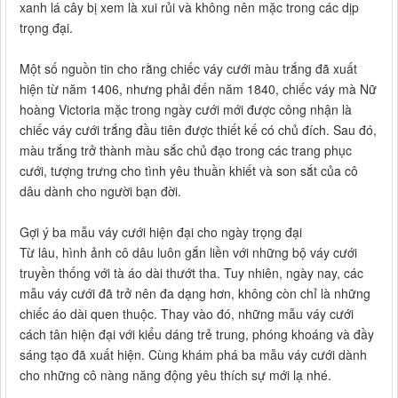
xanh lá cây bị xem là xui rủi và không nên mặc trong các dịp
trọng đại.
Một số nguồn tin cho rằng chiếc váy cưới màu trắng đã xuất
hiện từ năm 1406, nhưng phải đến năm 1840, chiếc váy mà Nữ
hoàng Victoria mặc trong ngày cưới mới được công nhận là
chiếc váy cưới trắng đầu tiên được thiết kế có chủ đích. Sau đó,
màu trắng trở thành màu sắc chủ đạo trong các trang phục
cưới, tượng trưng cho tình yêu thuần khiết và son sắt của cô
dâu dành cho người bạn đời.
Gợi ý ba mẫu váy cưới hiện đại cho ngày trọng đại
Từ lâu, hình ảnh cô dâu luôn gắn liền với những bộ váy cưới
truyền thống với tà áo dài thướt tha. Tuy nhiên, ngày nay, các
mẫu váy cưới đã trở nên đa dạng hơn, không còn chỉ là những
chiếc áo dài quen thuộc. Thay vào đó, những mẫu váy cưới
cách tân hiện đại với kiểu dáng trẻ trung, phóng khoáng và đầy
sáng tạo đã xuất hiện. Cùng khám phá ba mẫu váy cưới dành
cho những cô nàng năng động yêu thích sự mới lạ nhé.