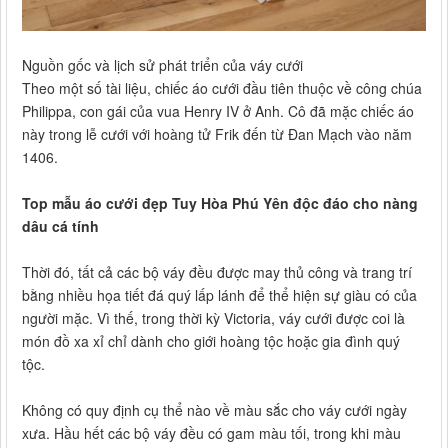
Nguồn gốc và lịch sử phát triển của váy cưới
Theo một số tài liệu, chiếc áo cưới đầu tiên thuộc về công chúa
Philippa, con gái của vua Henry IV ở Anh. Cô đã mặc chiếc áo
này trong lễ cưới với hoàng tử Frik đến từ Đan Mạch vào năm
1406.
Top mẫu áo cưới đẹp Tuy Hòa Phú Yên độc đáo cho nàng
dâu cá tính
Thời đó, tất cả các bộ váy đều được may thủ công và trang trí
bằng nhiều họa tiết đá quý lấp lánh để thể hiện sự giàu có của
người mặc. Vì thế, trong thời kỳ Victoria, váy cưới được coi là
món đồ xa xỉ chỉ dành cho giới hoàng tộc hoặc gia đình quý
tộc.
Không có quy định cụ thể nào về màu sắc cho váy cưới ngày
xưa. Hầu hết các bộ váy đều có gam màu tối, trong khi màu