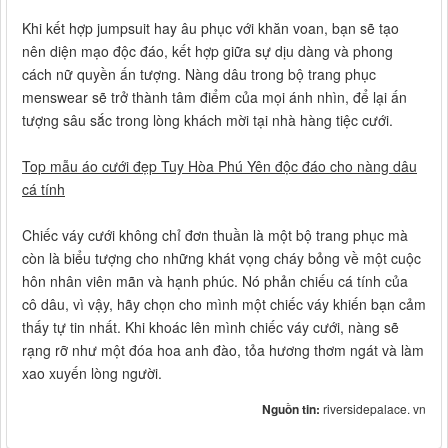
Khi kết hợp jumpsuit hay âu phục với khăn voan, bạn sẽ tạo
nên diện mạo độc đáo, kết hợp giữa sự dịu dàng và phong
cách nữ quyền ấn tượng. Nàng dâu trong bộ trang phục
menswear sẽ trở thành tâm điểm của mọi ánh nhìn, để lại ấn
tượng sâu sắc trong lòng khách mời tại nhà hàng tiệc cưới.
Top mẫu áo cưới đẹp Tuy Hòa Phú Yên độc đáo cho nàng dâu
cá tính
Chiếc váy cưới không chỉ đơn thuần là một bộ trang phục mà
còn là biểu tượng cho những khát vọng cháy bỏng về một cuộc
hôn nhân viên mãn và hạnh phúc. Nó phản chiếu cá tính của
cô dâu, vì vậy, hãy chọn cho mình một chiếc váy khiến bạn cảm
thấy tự tin nhất. Khi khoác lên mình chiếc váy cưới, nàng sẽ
rạng rỡ như một đóa hoa anh đào, tỏa hương thơm ngát và làm
xao xuyến lòng người.
Nguồn tin:
riversidepalace. vn