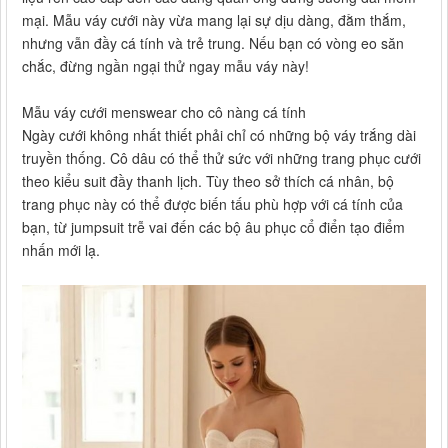
mại. Mẫu váy cưới này vừa mang lại sự dịu dàng, đằm thắm,
nhưng vẫn đầy cá tính và trẻ trung. Nếu bạn có vòng eo săn
chắc, đừng ngần ngại thử ngay mẫu váy này!
Mẫu váy cưới menswear cho cô nàng cá tính
Ngày cưới không nhất thiết phải chỉ có những bộ váy trắng dài
truyền thống. Cô dâu có thể thử sức với những trang phục cưới
theo kiểu suit đầy thanh lịch. Tùy theo sở thích cá nhân, bộ
trang phục này có thể được biến tấu phù hợp với cá tính của
bạn, từ jumpsuit trễ vai đến các bộ âu phục cổ điển tạo điểm
nhấn mới lạ.