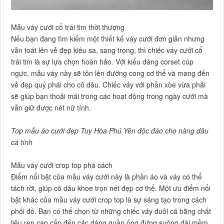
Mẫu váy cưới cổ trái tim thời thượng
Nếu bạn đang tìm kiếm một thiết kế váy cưới đơn giản nhưng
vẫn toát lên vẻ đẹp kiêu sa, sang trọng, thì chiếc váy cưới cổ
trái tim là sự lựa chọn hoàn hảo. Với kiểu dáng corset cúp
ngực, mẫu váy này sẽ tôn lên đường cong cơ thể và mang đến
vẻ đẹp quý phái cho cô dâu. Chiếc váy với phần xòe vừa phải
sẽ giúp bạn thoải mái trong các hoạt động trong ngày cưới mà
vẫn giữ được nét nữ tính.
Top mẫu áo cưới đẹp Tuy Hòa Phú Yên độc đáo cho nàng dâu
cá tính
Mẫu váy cưới crop top phá cách
Điểm nổi bật của mẫu váy cưới này là phần áo và váy có thể
tách rời, giúp cô dâu khoe trọn nét đẹp cơ thể. Một ưu điểm nổi
bật khác của mẫu váy cưới crop top là sự sáng tạo trong cách
phối đồ. Bạn có thể chọn từ những chiếc váy đuôi cá bằng chất
liệu ren cao cấp đến các dáng quần ống đứng suông dài mềm