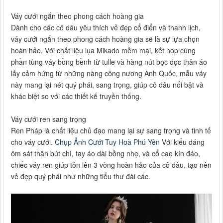
Váy cưới ngắn theo phong cách hoàng gia
Dành cho các cô dâu yêu thích vẻ đẹp cổ điển và thanh lịch,
váy cưới ngắn theo phong cách hoàng gia sẽ là sự lựa chọn
hoàn hảo. Với chất liệu lụa Mikado mềm mại, kết hợp cùng
phần tùng váy bồng bềnh từ tulle và hàng nút bọc dọc thân áo
lấy cảm hứng từ những nàng công nương Anh Quốc, mẫu váy
này mang lại nét quý phái, sang trọng, giúp cô dâu nổi bật và
khác biệt so với các thiết kế truyền thống.
Váy cưới ren sang trọng
Ren Pháp là chất liệu chủ đạo mang lại sự sang trọng và tinh tế
cho váy cưới.
Chụp Ảnh Cưới Tuy Hoà Phú Yên
Với kiểu dáng
ôm sát thân bút chì, tay áo dài bồng nhẹ, và cổ cao kín đáo,
chiếc váy ren giúp tôn lên 3 vòng hoàn hảo của cô dâu, tạo nên
vẻ đẹp quý phái như những tiểu thư đài các.