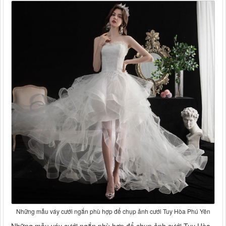
Những mẫu váy cưới ngắn phù hợp để chụp ảnh cưới Tuy Hòa Phú Yên