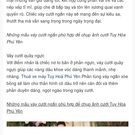
mại nhưng vẫn giữ dáng tốt, kết hợp cùng phần vai trễ và các
nếp xếp tỉ mỉ, giúp che đi bắp tay và tôn lên xương quai xanh
quyến rũ. Chiếc váy cưới ngắn này sẽ mang đến sự kiêu sa,
thướt tha mà vẫn sang trọng trong ngày trọng đại.
Những mẫu váy cưới ngắn phù hợp để chụp ảnh cưới Tuy Hòa
Phú Yên
Váy cưới quây ngực
Với điểm nhấn là chiếc nơ to bản ở phần ngực, váy cưới quây
ngực giúp các nàng dâu khoe vóc dáng thanh mảnh, nhẹ
nhàng.
Thuê xe máy Tuy Hoà Phú Yên
Phần tùng váy ngắn xòe
bồng sẽ làm cho thân hình cô dâu trở nên cân đối và thêm
phần duyên dáng, ngọt ngào trong ngày cưới.
Những mẫu váy cưới ngắn phù hợp để chụp ảnh cưới Tuy Hòa
Phú Yên