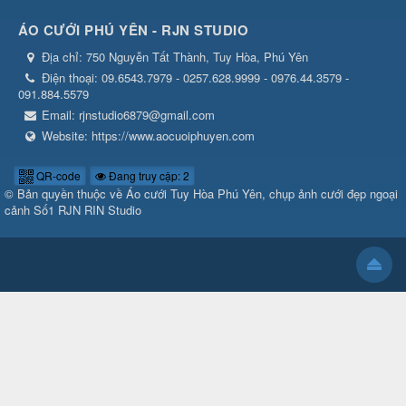
ÁO CƯỚI PHÚ YÊN - RJN STUDIO
Địa chỉ:
750 Nguyễn Tất Thành, Tuy Hòa, Phú Yên
Điện thoại:
09.6543.7979 - 0257.628.9999 - 0976.44.3579 -
091.884.5579
Email:
rjnstudio6879@gmail.com
Website:
https://www.aocuoiphuyen.com
QR-code
Đang truy cập: 2
© Bản quyền thuộc về
Áo cưới Tuy Hòa Phú Yên, chụp ảnh cưới đẹp ngoại
cảnh Số1 RJN RIN Studio