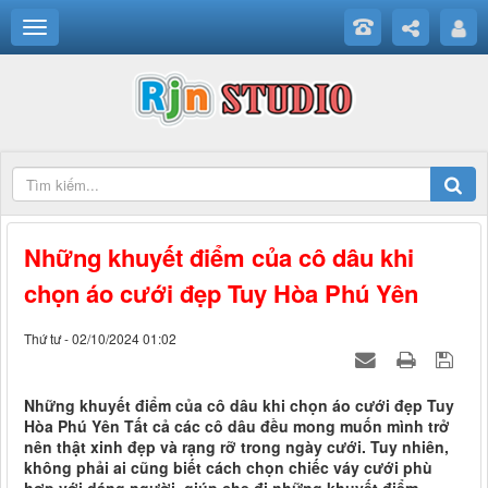
Những khuyết điểm của cô dâu khi
chọn áo cưới đẹp Tuy Hòa Phú Yên
Thứ tư - 02/10/2024 01:02
Những khuyết điểm của cô dâu khi chọn áo cưới đẹp Tuy
Hòa Phú Yên Tất cả các cô dâu đều mong muốn mình trở
nên thật xinh đẹp và rạng rỡ trong ngày cưới. Tuy nhiên,
không phải ai cũng biết cách chọn chiếc váy cưới phù