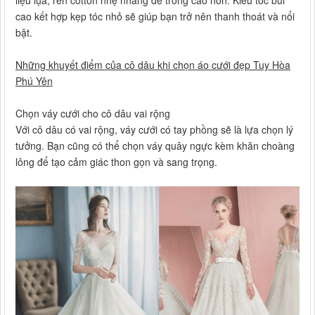
liệu lụa, ren cotton nhẹ nhàng để trông cao hơn. Kiểu tóc búi
cao kết hợp kẹp tóc nhỏ sẽ giúp bạn trở nên thanh thoát và nổi
bật.
Những khuyết điểm của cô dâu khi chọn áo cưới đẹp Tuy Hòa
Phú Yên
Chọn váy cưới cho cô dâu vai rộng
Với cô dâu có vai rộng, váy cưới có tay phồng sẽ là lựa chọn lý
tưởng. Bạn cũng có thể chọn váy quây ngực kèm khăn choàng
lông để tạo cảm giác thon gọn và sang trọng.