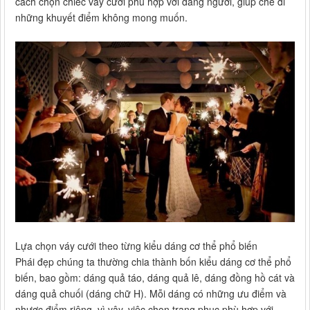
cách chọn chiếc váy cưới phù hợp với dáng người, giúp che đi
những khuyết điểm không mong muốn.
Lựa chọn váy cưới theo từng kiểu dáng cơ thể phổ biến
Phái đẹp chúng ta thường chia thành bốn kiểu dáng cơ thể phổ
biến, bao gồm: dáng quả táo, dáng quả lê, dáng đồng hồ cát và
dáng quả chuối (dáng chữ H). Mỗi dáng có những ưu điểm và
nhược điểm riêng, vì vậy, việc chọn trang phục phù hợp với