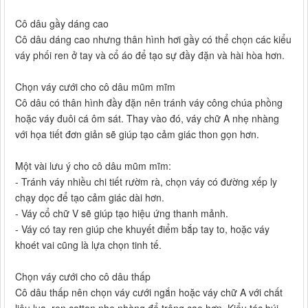
Cô dâu gầy dáng cao
Cô dâu dáng cao nhưng thân hình hơi gầy có thể chọn các kiểu
váy phối ren ở tay và cổ áo để tạo sự đầy đặn và hài hòa hơn.
Chọn váy cưới cho cô dâu mũm mĩm
Cô dâu có thân hình đầy đặn nên tránh váy công chúa phồng
hoặc váy đuôi cá ôm sát. Thay vào đó, váy chữ A nhẹ nhàng
với họa tiết đơn giản sẽ giúp tạo cảm giác thon gọn hơn.
Một vài lưu ý cho cô dâu mũm mĩm:
- Tránh váy nhiều chi tiết rườm rà, chọn váy có đường xếp ly
chạy dọc để tạo cảm giác dài hơn.
- Váy cổ chữ V sẽ giúp tạo hiệu ứng thanh mảnh.
- Váy có tay ren giúp che khuyết điểm bắp tay to, hoặc váy
khoét vai cũng là lựa chọn tinh tế.
Chọn váy cưới cho cô dâu thấp
Cô dâu thấp nên chọn váy cưới ngắn hoặc váy chữ A với chất