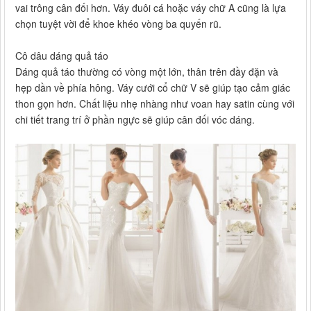
vai trông cân đối hơn. Váy đuôi cá hoặc váy chữ A cũng là lựa
chọn tuyệt vời để khoe khéo vòng ba quyến rũ.
Cô dâu dáng quả táo
Dáng quả táo thường có vòng một lớn, thân trên đầy đặn và
hẹp dần về phía hông. Váy cưới cổ chữ V sẽ giúp tạo cảm giác
thon gọn hơn. Chất liệu nhẹ nhàng như voan hay satin cùng với
chi tiết trang trí ở phần ngực sẽ giúp cân đối vóc dáng.