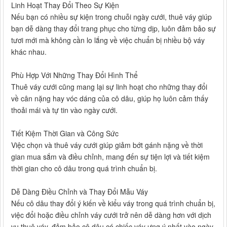
Linh Hoạt Thay Đổi Theo Sự Kiện
Nếu bạn có nhiều sự kiện trong chuỗi ngày cưới, thuê váy giúp
bạn dễ dàng thay đổi trang phục cho từng dịp, luôn đảm bảo sự
tươi mới mà không cần lo lắng về việc chuẩn bị nhiều bộ váy
khác nhau.
Phù Hợp Với Những Thay Đổi Hình Thể
Thuê váy cưới cũng mang lại sự linh hoạt cho những thay đổi
về cân nặng hay vóc dáng của cô dâu, giúp họ luôn cảm thấy
thoải mái và tự tin vào ngày cưới.
Tiết Kiệm Thời Gian và Công Sức
Việc chọn và thuê váy cưới giúp giảm bớt gánh nặng về thời
gian mua sắm và điều chỉnh, mang đến sự tiện lợi và tiết kiệm
thời gian cho cô dâu trong quá trình chuẩn bị.
Dễ Dàng Điều Chỉnh và Thay Đổi Mẫu Váy
Nếu cô dâu thay đổi ý kiến về kiểu váy trong quá trình chuẩn bị,
việc đổi hoặc điều chỉnh váy cưới trở nên dễ dàng hơn với dịch
vụ thuê váy, đảm bảo cô dâu có chiếc váy ưng ý nhất vào ngày