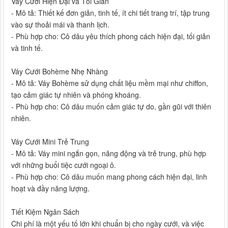
Váy Cưới Hiện Đại và Tối Giản
- Mô tả: Thiết kế đơn giản, tinh tế, ít chi tiết trang trí, tập trung
vào sự thoải mái và thanh lịch.
- Phù hợp cho: Cô dâu yêu thích phong cách hiện đại, tối giản
và tinh tế.
Váy Cưới Bohème Nhẹ Nhàng
- Mô tả: Váy Bohème sử dụng chất liệu mềm mại như chiffon,
tạo cảm giác tự nhiên và phóng khoáng.
- Phù hợp cho: Cô dâu muốn cảm giác tự do, gần gũi với thiên
nhiên.
Váy Cưới Mini Trẻ Trung
- Mô tả: Váy mini ngắn gọn, năng động và trẻ trung, phù hợp
với những buổi tiệc cưới ngoại ô.
- Phù hợp cho: Cô dâu muốn mang phong cách hiện đại, linh
hoạt và đầy năng lượng.
Tiết Kiệm Ngân Sách
Chi phí là một yếu tố lớn khi chuẩn bị cho ngày cưới, và việc