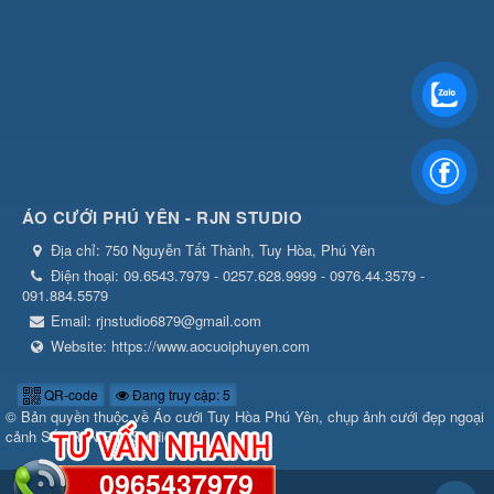
ÁO CƯỚI PHÚ YÊN - RJN STUDIO
Địa chỉ:
750 Nguyễn Tất Thành, Tuy Hòa, Phú Yên
Điện thoại:
09.6543.7979 - 0257.628.9999 - 0976.44.3579 -
091.884.5579
Email:
rjnstudio6879@gmail.com
Website:
https://www.aocuoiphuyen.com
QR-code
Đang truy cập: 5
© Bản quyền thuộc về
Áo cưới Tuy Hòa Phú Yên, chụp ảnh cưới đẹp ngoại
cảnh Số1 RJN RIN Studio
0965437979