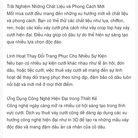
Trải Nghiệm Những Chất Liệu và Phong Cách Mới
Mỗi mùa cưới đều mang đến những xu hướng mới về chất liệu
và phong cách. Bạn có thể thử các chất liệu như lụa, chiffon,
ren, hoặc các kiểu váy cưới phá cách như váy crop top hay váy
cưới hiện đại. Điều này giúp cô dâu tự do thể hiện sự sáng tạo
qua nhiều lựa chọn độc đáo.
Linh Hoạt Thay Đổi Trang Phục Cho Nhiều Sự Kiện
Nếu bạn có nhiều sự kiện cưới khác nhau như lễ ăn hỏi, đón
dâu, hoặc tiệc cưới, việc thuê váy cưới sẽ mang đến sự linh
hoạt để thay đổi trang phục theo từng dịp, đảm bảo cô dâu luôn
nổi bật và mới mẻ ở mọi thời điểm.
Ứng Dụng Công Nghệ Hiện Đại trong Thiết Kế
Công nghệ ngày càng mở ra nhiều cơ hội sáng tạo trong lĩnh
vực cưới. Dịch vụ thuê váy cưới cũng dễ dàng áp dụng các xu
hướng công nghệ hiện đại như in 3D để tạo ra những mẫu váy
độc đáo và mang đậm dấu ấn cá nhân của cô dâu.