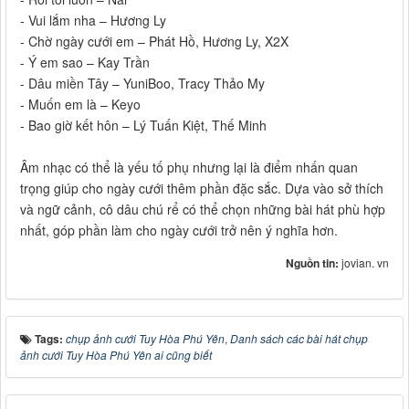
- Vui lắm nha – Hương Ly
- Chờ ngày cưới em – Phát Hồ, Hương Ly, X2X
- Ý em sao – Kay Trần
- Dâu miền Tây – YuniBoo, Tracy Thảo My
- Muốn em là – Keyo
- Bao giờ kết hôn – Lý Tuấn Kiệt, Thế Minh
Âm nhạc có thể là yếu tố phụ nhưng lại là điểm nhấn quan
trọng giúp cho ngày cưới thêm phần đặc sắc. Dựa vào sở thích
và ngữ cảnh, cô dâu chú rể có thể chọn những bài hát phù hợp
nhất, góp phần làm cho ngày cưới trở nên ý nghĩa hơn.
Nguồn tin:
jovian. vn
Tags:
chụp ảnh cưới Tuy Hòa Phú Yên
,
Danh sách các bài hát chụp
ảnh cưới Tuy Hòa Phú Yên ai cũng biết