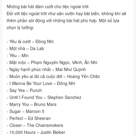
Những bài hát đám cưới cho tiệc ngoài trời
Đối với tiệc ngoài trời như sân vườn hay bãi biển, không khí sẽ
thêm phần sôi động với những bài hát phù hợp. Một số lựa
chọn lý tưởng:
- Yêu là cưới – Đông Nhi
- Một nhà – Da Lab
- Yêu – Min
- Mặt mộc – Phạm Nguyên Ngọc, VAnh, Ân Nhi
- Ngày hạnh phúc nhất – Mai Như Quỳnh
- Muốn yêu ai đó cả cuộc đời – Hoàng Yến Chibi
- I Wanna Be Your Love – Đông Nhi
- Say Yes – Punch
- Until I Found You – Stephen Sanchez
- Marry You – Bruno Mars
- Sugar – Maroon 5
- Perfect – Ed Sheeran
- Closer – The Chainsmokers
- 10,000 Hours – Justin Bieber