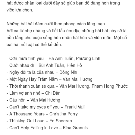
hát được phân loại dưới đây sẽ giúp bạn dễ dàng hơn trong
việc lựa chọn.
Những bài hát đám cưới theo phong cách lãng mạn
Với ca từ nhẹ nhàng và tiết tấu êm dịu, những bài hát này sẽ là
nền tảng cho cuộc sống hôn nhân hài hòa và viên mãn. Một số
bài hát nổi bật có thể kể đến:
- Cơn mưa tình yêu – Hà Anh Tuấn, Phương Linh
- Cưới nhau đi – Bùi Anh Tuấn, Hiền Hồ
- Ngày đôi ta là của nhau – Đông Nhi
- Một Ngày Hay Trăm Năm – Văn Mai Hương
- Thời thanh xuân sẽ qua – Văn Mai Hương, Phạm Hồng Phước
- Làm vợ anh nhé – Chi Dân
- Cầu hôn – Văn Mai Hương
- Can’t take my eyes off you – Franki Valli
- A Thousand Years – Christina Perry
- Thinking Out Loud – Ed Sheeran
- Can’t Help Falling in Love – Kina Grannis