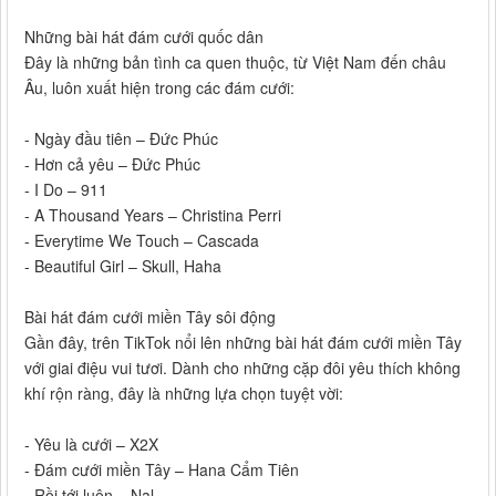
Những bài hát đám cưới quốc dân
Đây là những bản tình ca quen thuộc, từ Việt Nam đến châu
Âu, luôn xuất hiện trong các đám cưới:
- Ngày đầu tiên – Đức Phúc
- Hơn cả yêu – Đức Phúc
- I Do – 911
- A Thousand Years – Christina Perri
- Everytime We Touch – Cascada
- Beautiful Girl – Skull, Haha
Bài hát đám cưới miền Tây sôi động
Gần đây, trên TikTok nổi lên những bài hát đám cưới miền Tây
với giai điệu vui tươi. Dành cho những cặp đôi yêu thích không
khí rộn ràng, đây là những lựa chọn tuyệt vời:
- Yêu là cưới – X2X
- Đám cưới miền Tây – Hana Cẩm Tiên
- Rồi tới luôn – Nal