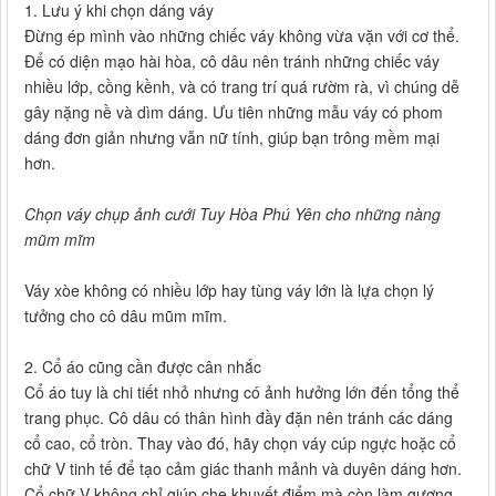
1. Lưu ý khi chọn dáng váy
Đừng ép mình vào những chiếc váy không vừa vặn với cơ thể.
Để có diện mạo hài hòa, cô dâu nên tránh những chiếc váy
nhiều lớp, cồng kềnh, và có trang trí quá rườm rà, vì chúng dễ
gây nặng nề và dìm dáng. Ưu tiên những mẫu váy có phom
dáng đơn giản nhưng vẫn nữ tính, giúp bạn trông mềm mại
hơn.
Chọn váy chụp ảnh cưới Tuy Hòa Phú Yên cho những nàng
mũm mĩm
Váy xòe không có nhiều lớp hay tùng váy lớn là lựa chọn lý
tưởng cho cô dâu mũm mĩm.
2. Cổ áo cũng cần được cân nhắc
Cổ áo tuy là chi tiết nhỏ nhưng có ảnh hưởng lớn đến tổng thể
trang phục. Cô dâu có thân hình đầy đặn nên tránh các dáng
cổ cao, cổ tròn. Thay vào đó, hãy chọn váy cúp ngực hoặc cổ
chữ V tinh tế để tạo cảm giác thanh mảnh và duyên dáng hơn.
Cổ chữ V không chỉ giúp che khuyết điểm mà còn làm gương