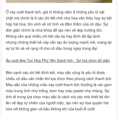
Ở váy cưới thanh lịch, giá trị không nằm ở những yếu tố vật
chất mà chính là ở các chi tiết nhỏ như hoa văn thêu hay sự kết
hợp hài hòa, tôn vinh vẻ nữ tính và đằm thắm của cô dâu. Sự
đơn giản chính là chìa khóa để tạo nên vẻ đẹp trường tồn.
Không cần quá nhiều chi tiết cầu kỳ hay đính đá lấp lánh,
nhưng những thiết kế này vẫn tạo ấn tượng mạnh mẽ, mang lại
sự tự tin và vẻ rạng rỡ cho cô dâu trong ngày trọng đại.
Áo cưới đẹp Tuy Hòa Phú Yên thanh lịch - Sự lựa chọn tối giản
Bên cạnh các chi tiết đính kết, màu sắc cũng là yếu tố được
nhiều cô dâu cân nhắc khi lựa chọn theo phong cách thanh lịch.
Màu sắc của những mẫu váy cưới thanh lịch thường là các gam
màu trung tính như trắng, kem hay màu pastel nhẹ nhàng. Sự
tinh tế trong lựa chọn màu sắc là cách mà các nhà thiết kế tôn
lên vẻ đẹp tự nhiên của người mặc, tạo nên sự hòa quyện hài
hòa với không gian và bầu không khí của buổi lễ cưới.