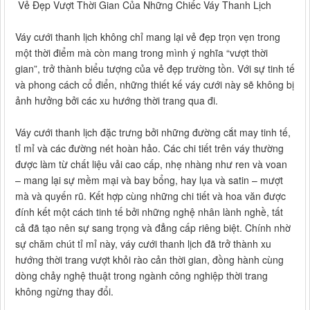
Vẻ Đẹp Vượt Thời Gian Của Những Chiếc Váy Thanh Lịch
Váy cưới thanh lịch không chỉ mang lại vẻ đẹp trọn vẹn trong
một thời điểm mà còn mang trong mình ý nghĩa “vượt thời
gian”, trở thành biểu tượng của vẻ đẹp trường tồn. Với sự tinh tế
và phong cách cổ điển, những thiết kế váy cưới này sẽ không bị
ảnh hưởng bởi các xu hướng thời trang qua đi.
Váy cưới thanh lịch đặc trưng bởi những đường cắt may tinh tế,
tỉ mỉ và các đường nét hoàn hảo. Các chi tiết trên váy thường
được làm từ chất liệu vải cao cấp, nhẹ nhàng như ren và voan
– mang lại sự mềm mại và bay bổng, hay lụa và satin – mượt
mà và quyến rũ. Kết hợp cùng những chi tiết và hoa văn được
đính kết một cách tinh tế bởi những nghệ nhân lành nghề, tất
cả đã tạo nên sự sang trọng và đẳng cấp riêng biệt. Chính nhờ
sự chăm chút tỉ mỉ này, váy cưới thanh lịch đã trở thành xu
hướng thời trang vượt khỏi rào cản thời gian, đồng hành cùng
dòng chảy nghệ thuật trong ngành công nghiệp thời trang
không ngừng thay đổi.