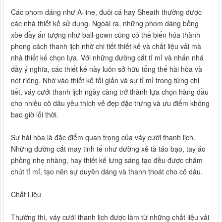
Các phom dáng như A-line, đuôi cá hay Sheath thường được
các nhà thiết kế sử dụng. Ngoài ra, những phom dáng bồng
xòe đầy ấn tượng như ball-gown cũng có thể biến hóa thành
phong cách thanh lịch nhờ chi tiết thiết kế và chất liệu vải mà
nhà thiết kế chọn lựa. Với những đường cắt tỉ mỉ và nhấn nhá
đầy ý nghĩa, các thiết kế này luôn sở hữu tổng thể hài hòa và
nét riêng. Nhờ vào thiết kế tối giản và sự tỉ mỉ trong từng chi
tiết, váy cưới thanh lịch ngày càng trở thành lựa chọn hàng đầu
cho nhiều cô dâu yêu thích vẻ đẹp đặc trưng và ưu điểm không
bao giờ lỗi thời.
Sự hài hòa là đặc điểm quan trọng của váy cưới thanh lịch.
Những đường cắt may tinh tế như đường xẻ tà táo bạo, tay áo
phồng nhẹ nhàng, hay thiết kế lưng sáng tạo đều được chăm
chút tỉ mỉ, tạo nên sự duyên dáng và thanh thoát cho cô dâu.
Chất Liệu
Thường thì, váy cưới thanh lịch được làm từ những chất liệu vải