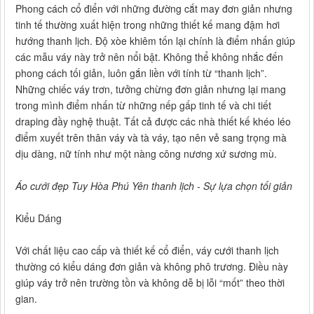
Phong cách cổ điển với những đường cắt may đơn giản nhưng
tinh tế thường xuất hiện trong những thiết kế mang đậm hơi
hướng thanh lịch. Độ xòe khiêm tốn lại chính là điểm nhấn giúp
các mẫu váy này trở nên nổi bật. Không thể không nhắc đến
phong cách tối giản, luôn gắn liền với tính từ “thanh lịch”.
Những chiếc váy trơn, tưởng chừng đơn giản nhưng lại mang
trong mình điểm nhấn từ những nếp gấp tinh tế và chi tiết
draping đầy nghệ thuật. Tất cả được các nhà thiết kế khéo léo
điểm xuyết trên thân váy và tà váy, tạo nên vẻ sang trọng mà
dịu dàng, nữ tính như một nàng công nương xứ sương mù.
Áo cưới đẹp Tuy Hòa Phú Yên thanh lịch - Sự lựa chọn tối giản
Kiểu Dáng
Với chất liệu cao cấp và thiết kế cổ điển, váy cưới thanh lịch
thường có kiểu dáng đơn giản và không phô trương. Điều này
giúp váy trở nên trường tồn và không dễ bị lỗi “mốt” theo thời
gian.