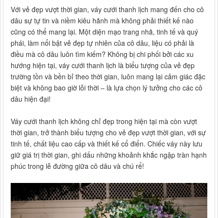
Với vẻ đẹp vượt thời gian, váy cưới thanh lịch mang đến cho cô
dâu sự tự tin và niềm kiêu hãnh mà không phải thiết kế nào
cũng có thể mang lại. Một diện mạo trang nhã, tinh tế và quý
phái, làm nổi bật vẻ đẹp tự nhiên của cô dâu, liệu có phải là
điều mà cô dâu luôn tìm kiếm? Không bị chi phối bởi các xu
hướng hiện tại, váy cưới thanh lịch là biểu tượng của vẻ đẹp
trường tồn và bền bỉ theo thời gian, luôn mang lại cảm giác đặc
biệt và không bao giờ lỗi thời – là lựa chọn lý tưởng cho các cô
dâu hiện đại!
Váy cưới thanh lịch không chỉ đẹp trong hiện tại mà còn vượt
thời gian, trở thành biểu tượng cho vẻ đẹp vượt thời gian, với sự
tinh tế, chất liệu cao cấp và thiết kế cổ điển. Chiếc váy này lưu
giữ giá trị thời gian, ghi dấu những khoảnh khắc ngập tràn hạnh
phúc trong lễ đường giữa cô dâu và chú rể!